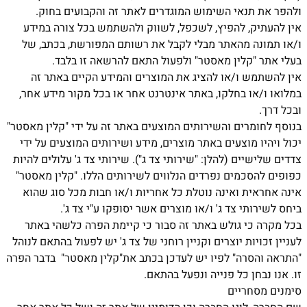
ולהפר את תנאי השימוש המוגדרים לאתר זה והקבועים בחוק.
אין להעתיק, להפיץ, לשכפל, לשווק ולהשתמש בכל צורה במידע
ו/או תמונה מהאתר מבלי לקבל את רשותם המפורשת, בכתב, של
בעלי אתר "קלין מאסטר" ולפעול התאם להרשאה זו בלבד.
אין להשתמש ו/או להציג את המוצרים והמידע הקיים באתר זה
במלואו ו/או בחלקו, באתר אינטרנט אחר או בכל מקור מידע אחר,
ובכל דרך.
בנוסף לחומרים והשירותים המוצעים באתר זה על ידי "קלין מאסטר"
יכול ויהיו מוצעים באתר מוצרים, מידע ושירותים המוצעים על ידי
צדדים שלישיים (להלן: "שירותי צד ג"). שירותי צד ג' עלולים להיות
כפופים להסכמים נפרדים הנלווים לשירותים הללו. "קלין מאסטר"
אינה אחראית ואינה נוטלת כל אחריות ו/או חבות מכל סוג שהוא
ביחס לשירותי צד ג' ו/או מוצרים אשר יסופקו ע"י צד ג'.
בכל מקרה כי גולש באתר זה סבור כי קיימת הפרה כלשהי באתר
לעניין זכויות יוצרים וקניין רוחני של צד ג' יש לפעול בהתאם לנוהל
"התראה והסרה" לפיו יש לעדכן בכתב את"קלין מאסטר" בדבר הפרה
זו. אנו נבחן כל פנייה ונפעל בהתאם.
סימנים מסחריים