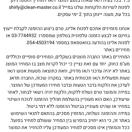
1.5.
בכל בעיה ו/או שאלה בנוגע למוצר ו/או לתהליך הזמנה ניתן
לפנות לשירות הלקוחות שלנו במייל shirly@clean-master.co.il
בכל עת, מענה יינתן בתוך 2 ימי עסקים.
אנחנו מזמינים אתכם לפנות אלינו, טרם ביצוע ההזמנה לקבלת ייעוץ
בחינם או לבצע הזמנה טלפונית בטלפון שמספרו: 03-7744932 או
לפנות אלינו בהודעה בוואטסאפ במספר 054-4503194.
מחירים באתר
המחירים באתר החברה מוצגים בשקלים, המחירים סופיים וכוללים
מע"מ כחוק. יחד עם זאת נציין כי יכול לקרות מצב בו המחיר המוצג
באתר לא יהיה עדכני ו/או מדויק, וזאת כתוצאה מטעות אנוש ו/או
טעות תפעולית ו/או תכנותית באתר. במקרה שכזה, החברה תדאג
לעדכן את הלקוח בדבר הטעות ובדבר מחירו המעודכן של המוצר.
במידה והמוצר טרם נשלח ללקוח, הלקוח יהיה רשאי לבחור, לאחר
שיעודכן, האם הוא מעוניין בהשלמת תהליך ההזמנה לנוכח השינוי
במחיר או שהינו מעוניין בביטול ההזמנה ללא דמי ביטול.
במידה וההזמנה נשלחה, המזמין מסכים, בהתאם לתנאי השימוש
באתר זה, כי הוא יחויב בהפרש בין המחיר ששולם למחיר בפועל.
ככל והמזמין אינו מסכים למחיר המעודכן עליו להחזיר את המוצר