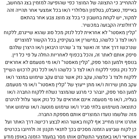
להתחייב כי התצוגה של המוצר כפי שהופיעה למזמין בצג המחשב,
באייפד, טאבלט, בטלפון הסלולרי ו/או בכל אמצעי אחר תהייה זהה
למקור, יש לקחת בחשבון כי בכל צג מוצג צבע אחר בהתאם
לרזולוציה הקבועה במכשיר.
"קלין מאסטר" לא אחראית לכל לנזק מכל סוג שהוא שייגרם, ללקוח
ו/או לצד ג' כלשהו, במישרין או בעקיפין, בכל הקשור למוצרים
שנרכשו דרך אתר זה ואשר צד ג' שהינו היבואן ו/או היצרן שלהם
סיפק אותם לאתר זה, והכל בכפוף לאחריות החלה על פי כל דין.
בנוסף ולמען הסר ספק, "קלין מאסטר" ו/או מי מטעמם לא אחראים
לכל נזק גופני ללקוח ו/או לצד ג' כלשהו ו/או לכל נזק לרכוש השייך
ללקוח ולצד ג' כלשהו, עקב נזק אשר נגרם עקב שימוש במוצר ו/או
עקב מתן שירות ו/או מתן ייעוץ של "קלין מאסטר" ו/או מי מטעמם.
למען הסר ספק, יובהר כי מרגע שהמוצר נשלח ללקוח החברה ו/או
בעליה, ו/או מי מטעמה אינם אחראים על כל נזק אשר עלול להיגרם
כתוצאה משימוש בלתי סביר ו/או שימוש מוטעה ו/או שימוש אחר
מזה שלשמו נועדו המוצרים אותם מספקת החברה.
אתרנו אינו מחייב אף לקוח באשר הוא לבצע רכישה דרך האתר ועל
כן לקוח שביצע הזמנה מסכים בכך לתנאי תקנון זה ולחיובו בכרטיס
אשראי ו/או באמצעי התשלום אותו מסר במעמד הזמנה באופן מודע