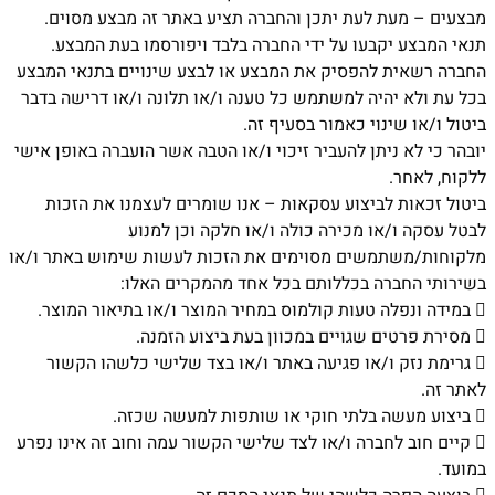
מבצעים – מעת לעת יתכן והחברה תציע באתר זה מבצע מסוים.
תנאי המבצע יקבעו על ידי החברה בלבד ויפורסמו בעת המבצע.
החברה רשאית להפסיק את המבצע או לבצע שינויים בתנאי המבצע
בכל עת ולא יהיה למשתמש כל טענה ו/או תלונה ו/או דרישה בדבר
ביטול ו/או שינוי כאמור בסעיף זה.
יובהר כי לא ניתן להעביר זיכוי ו/או הטבה אשר הועברה באופן אישי
ללקוח, לאחר.
ביטול זכאות לביצוע עסקאות – אנו שומרים לעצמנו את הזכות
לבטל עסקה ו/או מכירה כולה ו/או חלקה וכן למנוע
מלקוחות/משתמשים מסוימים את הזכות לעשות שימוש באתר ו/או
בשירותי החברה בכללותם בכל אחד מהמקרים האלו:

במידה ונפלה טעות קולמוס במחיר המוצר ו/או בתיאור המוצר.

מסירת פרטים שגויים במכוון בעת ביצוע הזמנה.

גרימת נזק ו/או פגיעה באתר ו/או בצד שלישי כלשהו הקשור
לאתר זה.

ביצוע מעשה בלתי חוקי או שותפות למעשה שכזה.

קיים חוב לחברה ו/או לצד שלישי הקשור עמה וחוב זה אינו נפרע
במועד.