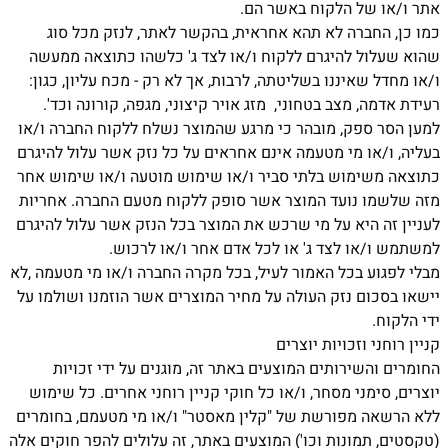
אתר ו/או של הלקוח באשר הם.
כמו כן, החברה לא תהא אחראית, בהקשר לאתר, לנזק מכל סוג
שהוא שעלול להיגרם ללקוח ו/או לצד ג' כלשהו כתוצאה ממעשה
ו/או מחדל שאיננו בשליטתה, לרבות, אך לא רק - מכח עליון, כגון:
רעידת אדמה, מצב בטחוני, מזג אויר קיצוני, מגפה, קורונה וכד'.
למען הסר ספק, מובהר כי מרגע שהמוצר נשלח ללקוח החברה ו/או
בעליה, ו/או מי מטעמה אינם אחראים על כל נזק אשר עלול להיגרם
כתוצאה משימוש בלתי סביר ו/או שימוש מוטעה ו/או שימוש אחר
מזה שלשמו נועד המוצר אשר סופק ללקוח מטעם החברה. אחריות
לעניין זה היא על מי שרכש את המוצר בכל הנזק אשר עלול להיגרם
למשתמש ו/או לצד ג' או לכל אדם אחר ו/או לרכוש.
מבלי לפגוע בכל האמור לעיל, בכל מקרה החברה ו/או מי מטעמה ,לא
יישאו בסכום נזק העולה על מחיר המוצרים אשר הוזמנו ושולמו על
ידי הלקוח.
קניין רוחני וזכויות יוצרים
החומרים והשירותים המוצעים באתר זה, מוגנים על ידי זכויות
יוצרים, סימני מסחר, ו/או כל חוקי קניין רוחני אחרים. כל שימוש
ללא הרשאה מפורשת של "קלין מאסטר" ו/או מי מטעמם, בחומרים
(טקסטים, תמונות וכו') המוצעים באתר, זה עלולים להפר חוקים אלה