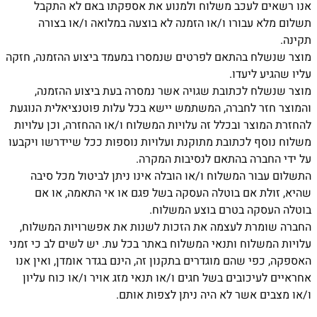
אנו רשאים לעכב משלוח ולמנוע את אספקתו באם לא התקבל
תשלום מלא עבורו ו/או הזמנה לא בוצעה במלואה ו/או בצורה
תקינה.
מוצר שנשלח בהתאם לפרטים שנמסרו במעמד ביצוע ההזמנה, חזקה
עליו שהגיע ליעדו.
מוצר שנשלח לכתובת שגויה אשר נמסרה בעת ביצוע ההזמנה,
והמוצר חזר לחברה, המשתמש יישא בכל עלות פוטנציאלית הנוגעת
להחזרת המוצר ובכלל זה עלויות המשלוח ו/או ההחזרה, וכן עלויות
משלוח נוסף לכתובת מתוקנת ועלויות נוספות ככל שיידרשו ויקבעו
על ידי החברה בהתאם לנסיבות המקרה.
התשלום עבור המשלוח ו/או הובלה אינו ניתן לביטול מכל סיבה
שהיא, זולת אם בוטלה העסקה בשל פגם או אי התאמה, או אם
בוטלה העסקה בטרם בוצע המשלוח.
החברה שומרת לעצמה את הזכות לשנות את אפשרויות המשלוח,
עלויות המשלוח ותנאי המשלוח באתר בכל עת. יש לשים לב כי זמני
האספקה, כפי שהם מוגדרים בתקנון זה, הינם בגדר אומדן, ואין אנו
אחראיים לעיכובים בשל חגים ו/או תנאי מזג אויר ו/או כוח עליון
ו/או מצבים אשר לא היה ניתן לצפות אותם.