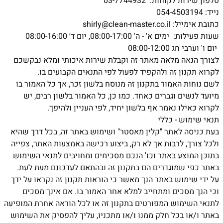
טלפון שירות לקוחות: 03-7744932
נייד: 054-4503194
כתובת אימייל: shirly@clean-master.co.il
שעות פעילות:
ימים א' - ה' 08:00-17:00, יום ד׳ 08:00-16:00
יום ו' וערבי חג 08:00-12:00
לצורך הנאה מלאה מאתר זה וקבלת שירות איכותי ומלא נבקשכם
לקרוא תקנון זה ולהקפיד לפעול לפי התנאים הקבועים בו.
לשם נוחות האמור בתקנון זה מנוסח בלשון זכר, אך כל האמור בו
מיועד לנשים וגברים כאחד. כמו כן, כל האמור בלשון רבים, יש
לקרוא כאילו נאמר אף בלשון יחיד, לפי העניין ולהיפך.
תנאי שימוש - כללי
בעת כניסה לאתר "קלין מאסטר" ושימוש באתר זה, בכל דרך שהיא
ולכל צורך, לרבות אך לא רק, ביצוע רכישה באמצעות האתר, צפייה
בתוכן המוצע באתר וכו' הנכם מסכימים ומחויבים לתנאי השימוש
באתר כפי שמוגדרים הם בתקנון זה ובהתאם לעדכונם מעת לעת.
על ידי שימוש באתר הנך מאשר כי הוראות תקנון זה נקראו על ידך
וכי הנך מסכים ומתחייב למלא אחר האמור בו. אם אינך מסכים
לתנאי השימוש המפורטים בתקנון זה או לכל הוראה אחרת המופיעה
באתר ו/או בכל חלק ממנו ו/או מתכניו, עליך להפסיק את השימוש