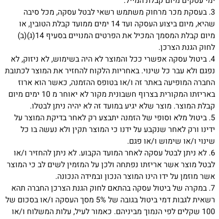
ימי עסקים מיום קבלת המייל.
3.
בעסקת מכר מרחוק משתמש רשאי לבטל עסקה, מכל סיבה
שהיא, מיום ביצוע העסקה ועד 14 ימים ממועד קבלת הטובין, או
מיום קבלת המסמך המכיל את הפרטים המנויים בסעיף 14(ג)(ב)
לחוק הגנת הצרכן.
4.
ביטול עסקה אפשרי ככל והמוצר לא היה בשימוש, לא ניזוק, לא
נפגם ולא עבר כל שינוי. באחריות הלקוח להחזיר את המוצר לכתובת
החברה המופיעה באתר זה ו/או בטופס ההזמנה, כאשר הוא ארוז
באריזתו המקורית בצרוף חשבונית מקור לא יאוחר מ 10 ימים מיום
קבלת המוצר. מוצר שלא יגיע במועד זה לא יהיה ניתן לבטלו.
5.
ביטול מלא וסופי של הזמנה יתבצע רק לאחר בדיקת המוצר על
ידינו ורק לאחר שנקבע על ידנו כי המוצר תקין ולא נעשה בו כל
שינוי ו/או שימוש ו/או פגם.
6.
לא ניתן לבטל עסקה לאחר המועד הקבוע. לא ניתן להחזיר ו/או
לבטל מוצר אשר אריזתו נפתחה ולכן על המזמין לשים לב כי המוצר
אשר מוזמן על ידו הינו המוצר הנכון ובמידה הנכונה.
7.
במקרה של ביטול עסקה בהתאם לחוק הגנת הצרכן החברה תהא
רשאית לגבות דמי ביטול בגובה של 5% מסך העסקה ו/או בסכום של
100 שקלים לפי הנמוך מביניהם. כאמור לעיל, עלות המשלוח ו/או