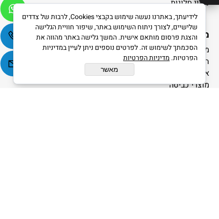
ניקוי חלונות
לידיעתך, באתרנו נעשה שימוש בקבצי Cookies, לרבות של צדדים
שלישיים, לצורך ניתוח השימוש באתר, שיפור חוויית הגלישה
מוצרים נוספים
והצגת פרסום מותאם אישית. המשך גלישה באתר מהווה את
הסכמתך לשימוש זה. לפרטים נוספים ניתן לעיין במדיניות
מוצרי נייר
הפרטיות.
מדיניות הפרטיות
חד פעמי
מאשר
אשפתונים
מוצרי כביסה
בישום וטיהור אויר
אקולוגי
פרטי פעילות והזמנות:
פעילות העסק מתקיימת ממחסן לוגיסטי.
הגעה למחסן מתאפשרת בתיאום מראש בלבד.
בכתובת: בר כוכבא 20 בני ברק.
הזמנות ניתן לבצע דרך האתר או בטלפון:
טלפון 03-7744932