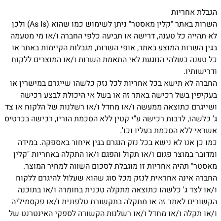
הגבלת אחריות
השרות באתר "קלין מאסטר" ניתן לשימוש כמו שהוא (As Is) ולכן
לא תהייה כל טענה, דרישה או תביעה כלפי החברה ו/או מי מטעמה
בגין השרות המוצע באתר, אופי השרות, מגבלות הקיימות באתר או
כל טענה כשלהי הנוגעת לאי התאמת השרות ו/או המוצרים ללקוח
ודרישותיו.
החברה לא תישא בכל אחריות לכל נזק כלשהו שייגרם במישרין או
בעקיפין בשל רכישה באתר זה או בשל אי היכולת לבצע רכישה
ושייגרם כתוצאה ממעשה ו/או מחדל ו/או רשלנות של הלקוח או צד
ג' כלשהו, לרבות רכישה ע"י קטין ללא הסכמת הוריו, רכישה בכרטיס
אשראי ללא הסכמת בעליו וכו'.
כמו כן אנו לא נישא בכל נזק הנגרם בגין איחור באספקה. במידה
ומדובר במוצר פגום ו/או תקול והפגם ו/או התקלה באחריות "קלין
מאסטר" תהיה אחריות זו מוגבלת לסכום השווה למחיר המוצר.
החברה אינה אחראית לנזק מכל סוג שהוא שעלול להיגרם ללקוח
ו/או לצד ג' כלשהו כתוצאה מתקלה טכנית בחומרה ו/או בתוכנה
הקשורים לאתר זה או מתקלה בתקשורת טלפונית ו/או פקסמיליה
ו/או תקלה ו/או מחדל ו/או רשלנות הקשורה לספקי האינטרנט של