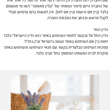
שם החברה, לוגו החברה וכן הדומיין של אתר זה ושל כל אתר אחר
של החברה הינם סימני המסחר של "קלין מאסטר" ו/או מי מטעמם
בלבד (בין אם נרשמו ובין אם לאו). אין לעשות בהם שימוש מבלי
לקבל מראש ובכתב את הסכמת החברה.
הדין החל
הדין החל על ובקשר לתנאי השימוש באתר הוא הדין הישראלי בלבד
וזאת בין אם השימוש באתר נעשה בישראל ובין בחו"ל.
סמכות השיפוט הבלעדית בקשר עם תנאי השימוש והשימוש באתר
מוקנית לבית המשפט המוסמך בתל אביב בלבד.