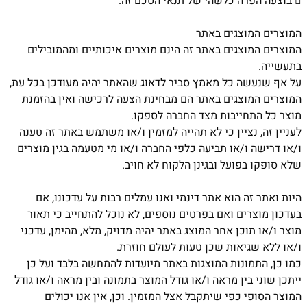

בוצעה הפרה כלשהי של תנאי הסכם זה.
המוצרים המוצגים באתר
המוצרים המוצגים באתר זה הינם מוצרים איכותיים ומהמובילים
בתעשייה.
על אף שנעשה כל מאמץ סביר לדאוג שהאתר יהיה מעודכן בכל עת,
המוצרים המוצגים באתר הם מבחינת הצעה לרכישה ואין בהזמנת
מוצר כל התחייבות מצד החברה לספקו.
לעניין זה, נציין כי לא תהייה למזמין ו/או משתמש באתר זה טענה
ו/או דרישה ו/או תביעה כלפי החברה ו/או מי מטעמה בגין מוצרים
שלא סופקו בפועל ובגינן הלקוח לא חויב.
היות ואתר זה הוא אתר דינמי ואנו עמלים רבות על עדכונו, אם
בעדכון מוצרים ואם בפרטים נוספים, לא נוכל להתחייב כי תאור
מוצר ו/או תוכן אחר המוצג באתר יהיה מדויק, מלא, מהימן, עדכני
ו/או ללא שגיאות שכן טעות לעולם חוזרת.
כמו כן, התמונות המוצגות באתר מיועדות להמחשה בלבד ועל כן
ייתכן שוני בין מראה ו/או גודל המוצר בתמונה ובין מראה ו/או גודל
המוצר הסופי כפי שיתקבל אצל המזמין. וכן, אין אנו יכולים