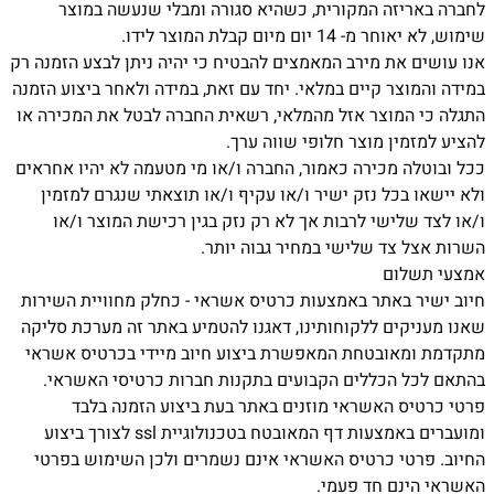
לחברה באריזה המקורית, כשהיא סגורה ומבלי שנעשה במוצר
שימוש, לא יאוחר מ- 14 יום מיום קבלת המוצר לידו.
אנו עושים את מירב המאמצים להבטיח כי יהיה ניתן לבצע הזמנה רק
במידה והמוצר קיים במלאי. יחד עם זאת, במידה ולאחר ביצוע הזמנה
התגלה כי המוצר אזל מהמלאי, רשאית החברה לבטל את המכירה או
להציע למזמין מוצר חלופי שווה ערך.
ככל ובוטלה מכירה כאמור, החברה ו/או מי מטעמה לא יהיו אחראים
ולא יישאו בכל נזק ישיר ו/או עקיף ו/או תוצאתי שנגרם למזמין
ו/או לצד שלישי לרבות אך לא רק נזק בגין רכישת המוצר ו/או
השרות אצל צד שלישי במחיר גבוה יותר.
אמצעי תשלום
חיוב ישיר באתר באמצעות כרטיס אשראי - כחלק מחוויית השירות
שאנו מעניקים ללקוחותינו, דאגנו להטמיע באתר זה מערכת סליקה
מתקדמת ומאובטחת המאפשרת ביצוע חיוב מיידי בכרטיס אשראי
בהתאם לכל הכללים הקבועים בתקנות חברות כרטיסי האשראי.
פרטי כרטיס האשראי מוזנים באתר בעת ביצוע הזמנה בלבד
ומועברים באמצעות דף המאובטח בטכנולוגיית ssl לצורך ביצוע
החיוב. פרטי כרטיס האשראי אינם נשמרים ולכן השימוש בפרטי
האשראי הינם חד פעמי.