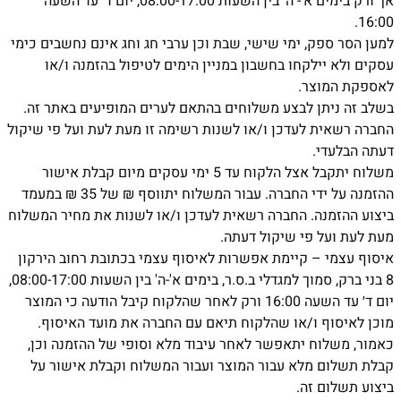
אך ורק בימים א'- ה' בין השעות 08:00-17:00, יום ד׳ עד השעה
16:00.
למען הסר ספק, ימי שישי, שבת וכן ערבי חג וחג אינם נחשבים כימי
עסקים ולא יילקחו בחשבון במניין הימים לטיפול בהזמנה ו/או
לאספקת המוצר.
בשלב זה ניתן לבצע משלוחים בהתאם לערים המופיעים באתר זה.
החברה רשאית לעדכן ו/או לשנות רשימה זו מעת לעת ועל פי שיקול
דעתה הבלעדי.
משלוח יתקבל אצל הלקוח עד 5 ימי עסקים מיום קבלת אישור
ההזמנה על ידי החברה. עבור המשלוח יתווסף ₪ של 35 ₪ במעמד
ביצוע ההזמנה. החברה רשאית לעדכן ו/או לשנות את מחיר המשלוח
מעת לעת ועל פי שיקול דעתה.
איסוף עצמי – קיימת אפשרות לאיסוף עצמי בכתובת רחוב הירקון
8 בני ברק, סמוך למגדלי ב.ס.ר, בימים א'-ה' בין השעות 08:00-17:00,
יום ד׳ עד השעה 16:00 ורק לאחר שהלקוח קיבל הודעה כי המוצר
מוכן לאיסוף ו/או שהלקוח תיאם עם החברה את מועד האיסוף.
כאמור, משלוח יתאפשר לאחר עיבוד מלא וסופי של ההזמנה וכן,
קבלת תשלום מלא עבור המוצר ועבור המשלוח וקבלת אישור על
ביצוע תשלום זה.