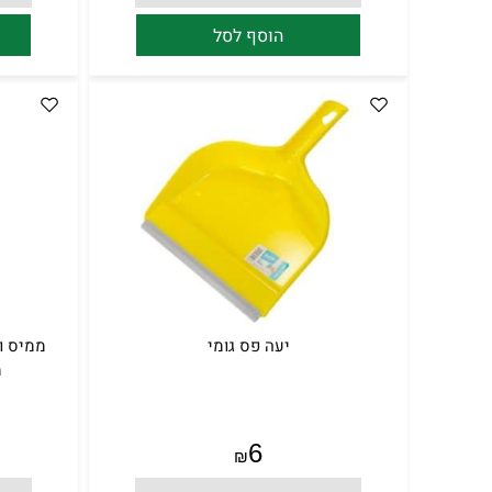
הוסף לסל
יעה פס גומי
מ
6
₪