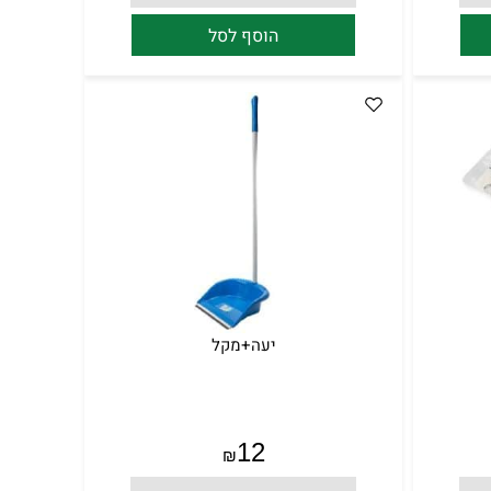
הוסף לסל
יעה+מקל
12
₪